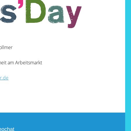
ollmer
heit am Arbeitsmarkt
r.de
eochat