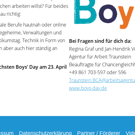
hen arbeiten willst? Für beides
u richtig:
ziale Berufe hautnah oder online
flegeheime, Verwaltungen und
tikumstag. Technik in Form von
Bei Fragen sind für dich da:
 aber auch hier ständig an
Regina Graf und Jan-Hendrik V
Agentur für Arbeit Traunstein
Beauftragte für Chancengleich
hsten Boys’ Day am 23. April
+49 861 703-597 oder 596
Traunstein.BCA@arbeitsagentu
www.boys-day.de
essum
Datenschutzerklärung
Partner / Förderer
Vid