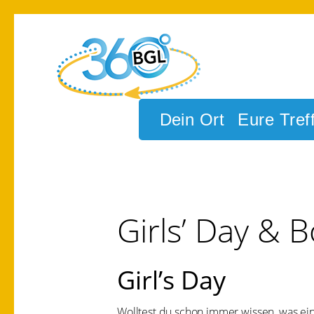
Zur
Zum
Hauptnavigation
Inhalt
springen
springen
BGL360grad
Dein Ort
Eure Tref
Girls’ Day & B
Girl’s Day
Wolltest du schon immer wissen, was e