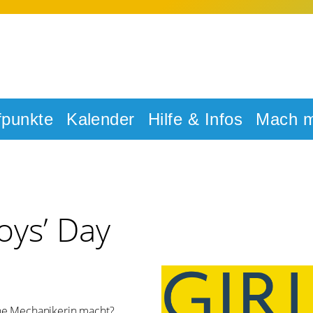
fpunkte
Kalender
Hilfe & Infos
Mach m
oys’ Day
ine Mechanikerin macht?