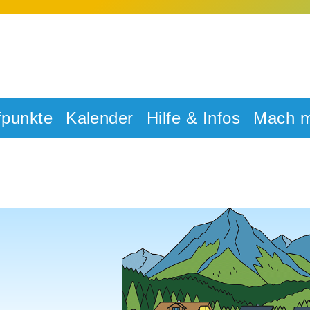
fpunkte
Kalender
Hilfe & Infos
Mach m