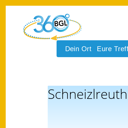
Zur
Zum
Hauptnavigation
Inhalt
springen
springen
BGL360grad
Dein Ort
Eure Tref
Schneizlreuth