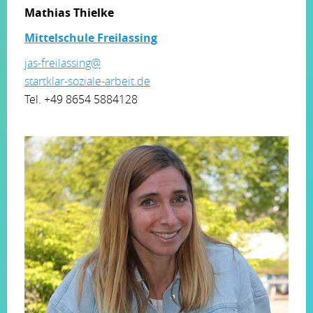
Mathias Thielke
Mittelschule Freilassing
jas-freilassing@
startklar-soziale-arbeit.de
Tel. +49 8654 5884128