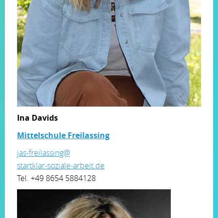
Ina Davids
Mittelschule Freilassing
jas-freilassing@
startklar-soziale-arbeit.de
Tel. +49 8654 5884128