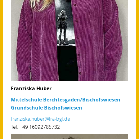
Franziska Huber
Mittelschule Berchtesgaden/Bischofswiesen
Grundschule Bischofswiesen
franziska.huber@lra-bgl.de
Tel. +49 16092785732