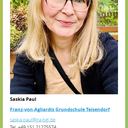
Saskia Paul
Franz-von-Agliardis Grundschule Teisendorf
saskia.paul@lra-bgl.de
Tel. +49 151 21275574