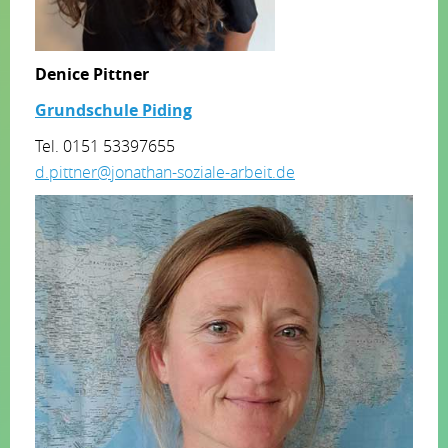
Denice Pittner
Grundschule Piding
Tel. 0151 53397655
d.pittner@jonathan-soziale-arbeit.de