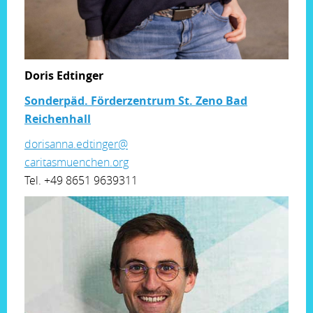
Doris Edtinger
Sonderpäd. Förderzentrum St. Zeno Bad
Reichenhall
dorisanna.edtinger@
caritasmuenchen.org
Tel. +49 8651 9639311