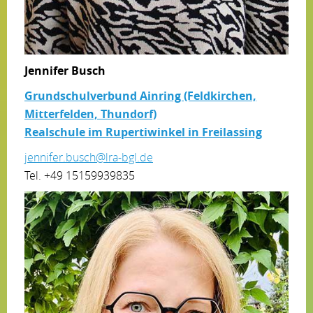
Jennifer Busch
Grundschulverbund Ainring (Feldkirchen,
Mitterfelden, Thundorf)
Realschule im Rupertiwinkel in Freilassing
jennifer.busch@lra-bgl.de
Tel. +49 15159939835