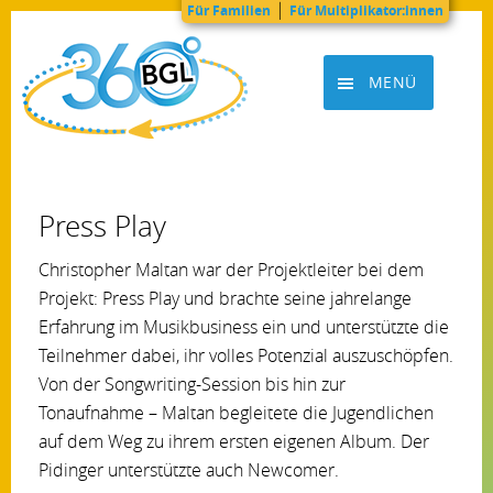
|
Für Familien
Für Multiplikator:innen
Zum
Inhalt
MENÜ
springen
BGL360grad
Press Play
Christopher Maltan war der Projektleiter bei dem
Projekt: Press Play und brachte seine jahrelange
Erfahrung im Musikbusiness ein und unterstützte die
Teilnehmer dabei, ihr volles Potenzial auszuschöpfen.
Von der Songwriting-Session bis hin zur
Tonaufnahme – Maltan begleitete die Jugendlichen
auf dem Weg zu ihrem ersten eigenen Album. Der
Pidinger unterstützte auch Newcomer.