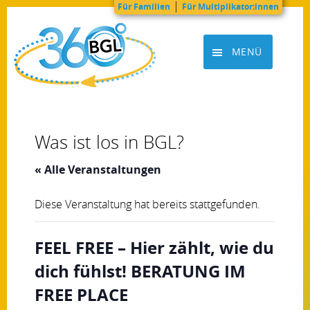
|
Für Familien
Für Multiplikator:innen
Zum
Inhalt
MENÜ
springen
BGL360grad
Was ist los in BGL?
« Alle Veranstaltungen
Diese Veranstaltung hat bereits stattgefunden.
FEEL FREE – Hier zählt, wie du
dich fühlst! BERATUNG IM
FREE PLACE