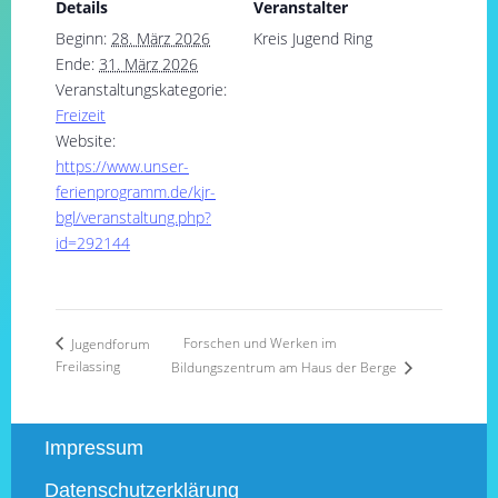
Details
Veranstalter
Beginn:
28. März 2026
Kreis Jugend Ring
Ende:
31. März 2026
Veranstaltungskategorie:
Freizeit
Website:
https://www.unser-
ferienprogramm.de/kjr-
bgl/veranstaltung.php?
id=292144
Forschen und Werken im
Jugendforum
Freilassing
Bildungszentrum am Haus der Berge
Impressum
Datenschutzerklärung