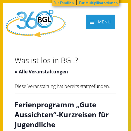
|
Für Familien
Für Multiplikator:innen
Zum
Inhalt
MENÜ
springen
BGL360grad
Was ist los in BGL?
« Alle Veranstaltungen
Diese Veranstaltung hat bereits stattgefunden.
Ferienprogramm „Gute
Aussichten“-Kurzreisen für
Jugendliche