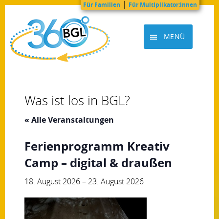
|
Für Familien
Für Multiplikator:innen
Zum
Inhalt
MENÜ
springen
BGL360grad
Was ist los in BGL?
« Alle Veranstaltungen
Ferienprogramm Kreativ
Camp – digital & draußen
18. August 2026
–
23. August 2026