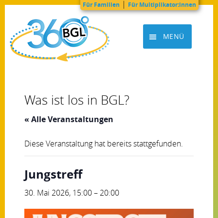
|
Für Familien
Für Multiplikator:innen
Zum
Inhalt
MENÜ
springen
BGL360grad
Was ist los in BGL?
« Alle Veranstaltungen
Diese Veranstaltung hat bereits stattgefunden.
Jungstreff
30. Mai 2026, 15:00
–
20:00