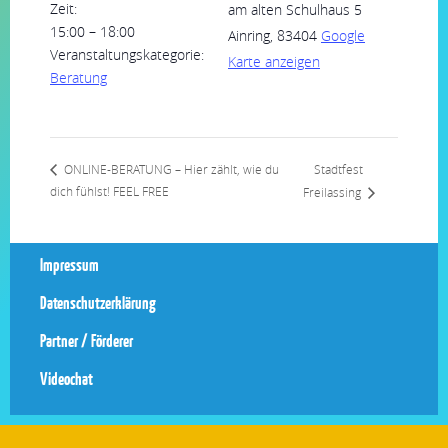
Zeit:
am alten Schulhaus 5
15:00 – 18:00
Ainring
,
83404
Google
Veranstaltungskategorie:
Karte anzeigen
Beratung
Stadtfest
ONLINE-BERATUNG – Hier zählt, wie du
dich fühlst! FEEL FREE
Freilassing
Impressum
Datenschutzerklärung
Partner / Förderer
Videochat