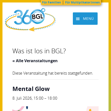
|
Für Familien
Für Multiplikator:innen
Zum
Inhalt
MENÜ
springen
BGL360grad
Was ist los in BGL?
« Alle Veranstaltungen
Diese Veranstaltung hat bereits stattgefunden.
Mental Glow
8. Juli 2026, 15:00
–
18:00